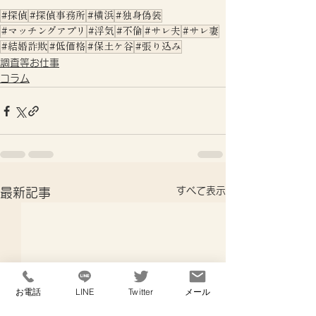
#探偵
#探偵事務所
#横浜
#独身偽装
#マッチングアプリ
#浮気
#不倫
#サレ夫
#サレ妻
#結婚詐欺
#低価格
#保土ケ谷
#張り込み
調査等お仕事
コラム
すべて表示
最新記事
お電話
LINE
Twitter
メール