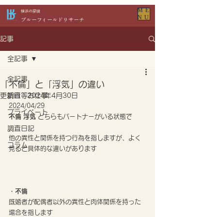
ME
​横浜の探偵
NU
​ブルーフィールドリサーチ
記事
全記事
全記事
「不倫」と「浮気」の違い
更新日：
調査等お仕事
2024年4月30日
2024/04/29
プライベート
不倫 浮気 
どちらもパートナーがいる状態で
調査日記
他の異性と関係を持つ行為を指しますが、よく
コラム
見ると具体的な違いがあります
・不倫
既婚者が配偶者以外の異性と肉体関係を持った
場合を指します