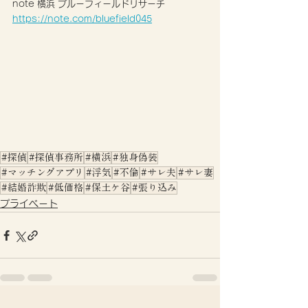
note 横浜 ブルーフィールドリサーチ 
https://note.com/bluefield045
#探偵
#探偵事務所
#横浜
#独身偽装
#マッチングアプリ
#浮気
#不倫
#サレ夫
#サレ妻
#結婚詐欺
#低価格
#保土ケ谷
#張り込み
プライベート