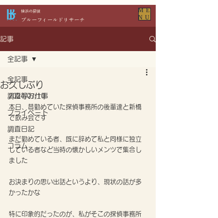
ME
​横浜の探偵
NU
​ブルーフィールドリサーチ
記事
全記事
全記事
お久しぶり
調査等お仕事
2024/07/10
本日、昔勤めていた探偵事務所の後輩達と新橋
プライベート
で飲み会です
調査日記
まだ勤めている者、既に辞めて私と同様に独立
コラム
している者など当時の懐かしいメンツで集合し
ました
お決まりの思い出話というより、現状の話が多
かったかな
特に印象的だったのが、私がそこの探偵事務所