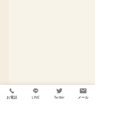
お電話
LINE
Twitter
メール
コメント
メガネの話
退院の日に