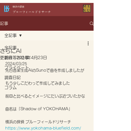
ME
​横浜の探偵
NU
​ブルーフィールドリサーチ
記事
全記事
全記事
さらにAI
更新日：
調査等お仕事
2024年4月23日
2024/03/25
プライベート
先日音楽生成AIのSunoで曲を作成しましたが
調査日記
もう少しこだわって作成してみました
コラム
前回と比べるとイメージにだいぶ近づいたかな
曲名は「Shadow of YOKOHAMA」
横浜の探偵 ブルーフィールドリサーチ
https://www.yokohama-bluefield.com/