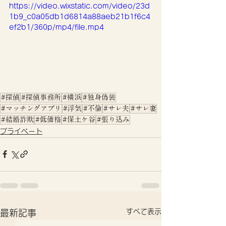
https://video.wixstatic.com/video/23d
1b9_c0a05db1d6814a88aeb21b1f6c4
ef2b1/360p/mp4/file.mp4
#探偵
#探偵事務所
#横浜
#独身偽装
#マッチングアプリ
#浮気
#不倫
#サレ夫
#サレ妻
#結婚詐欺
#低価格
#保土ケ谷
#張り込み
プライベート
すべて表示
最新記事