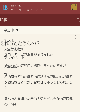
ME
​横浜の探偵
NU
​ブルーフィールドリサーチ
記事
全記事
全記事
それってどうなの？
調査等お仕事
2025/05/10
前日、名古屋で調査がありました
プライベート
終電ないので翌日に横浜へ戻ったのですが
調査日記
コラム
私の座っていた座席の通路挟んで隣の方が座席
を回転させて向かい合わせに座っておられまし
た
赤ちゃんを連れた若い夫婦とどちらかのご両親
の計5名