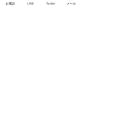
お電話
LINE
Twitter
メール
コメント
出産予定日
寝不足なし！
コメントを追加…