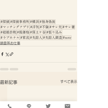
#探偵
#探偵事務所
#横浜
#独身偽装
#マッチングアプリ
#浮気
#不倫
#サレ夫
#サレ妻
#結婚詐欺
#低価格
#保土ケ谷
#張り込み
#ラブホテル
#家出
#失踪人
#失踪人調査
#note
調査等お仕事
すべて表示
最新記事