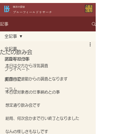
ME
​横浜の探偵
NU
​ブルーフィールドリサーチ
記事
全記事
全記事
ただの飲み会
調査等お仕事
2024/12/30
本日は夕方から浮気調査
プライベート
町田市で退勤からの調査となります
調査日記
コラム
本日は対象者の仕事納めとの事
想定通り飲み会です
結局、何次会かまで行い終了となりました
なんの怪しさもなしです