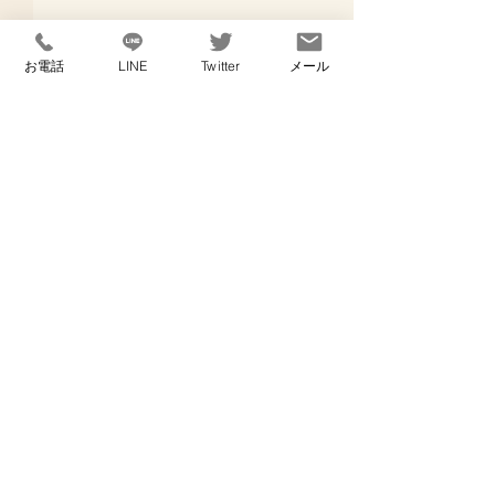
お電話
LINE
Twitter
メール
コメント
出産予定日
昭和たばこ図鑑
コメントを追加…
​横浜の探偵事務所 ブルーフィールドリサーチ
面談ルーム：神奈川県横浜市保土ヶ谷区岩井町34 305号室
神奈川県横浜市保土ヶ谷区岩井町363-15
​神奈川県公安委員会 第45140018号
コラム記事 note
探偵の日々ブログ