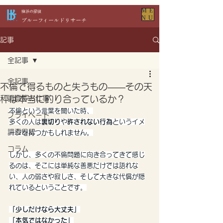
ME
​横浜の探偵
NU
​ブルーフィールドリサーチ
記事
全記事
全記事
不倫で得るものと失うもの——その天
秤は本当に釣り合っているか？
調査等お仕事
不倫という言葉を聞いた時、
プライベート
多くの人は
裏切り
や
許されない行為
というイメ
調査日記
ージを持つかもしれません。
コラム
しかし、多くの不倫問題に向き合ってきて感じ
るのは、そこには単純な善悪だけでは語れな
い、人の弱さや寂しさ、そして大きな代償が隠
れているということです。
「少しだけなら大丈夫」
「本気ではなかった」