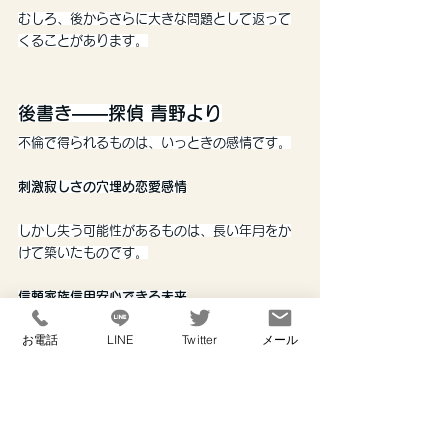
むしろ、後からさらに大きな問題として返って
くることがあります。
後書き――探偵 青野より
不倫で得られるものは、いっときの感情です。
刺激寂しさの穴埋め恋愛感情
しかし失う可能性があるものは、長い年月をか
けて築いたものです。
信頼家族信用安心できる未来
お電話
LINE
Twitter
メール
天秤にかけた時、本当に釣り合っているのか？
冷静に考える必要があります。
不倫の一番怖いところは、
「その瞬間は大切な