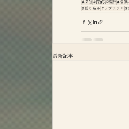
#探偵
#探偵事務所
#横浜
#張り込み
#ラブホテル
#
最新記事