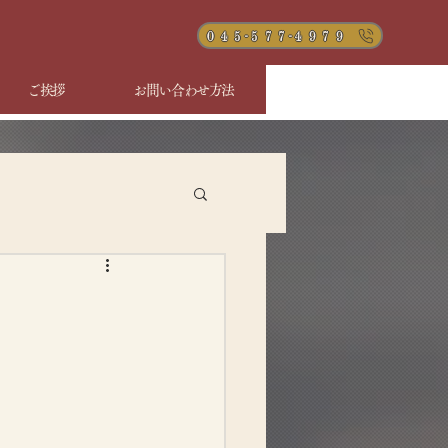
０４５-５７７-４９７９
ご挨拶
お問い合わせ方法