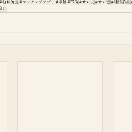
#独身偽装
#マッチングアプリ
#浮気
#不倫
#サレ夫
#サレ妻
#結婚詐欺
家出