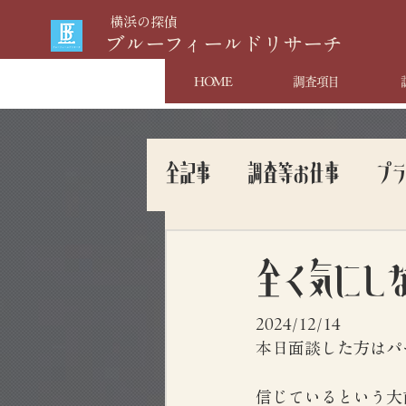
​横浜の探偵
​ブルーフィールドリサーチ
HOME
調査項目
全記事
調査等お仕事
プ
全く気にし
2024/12/14
本日面談した方はパ
信じているという大