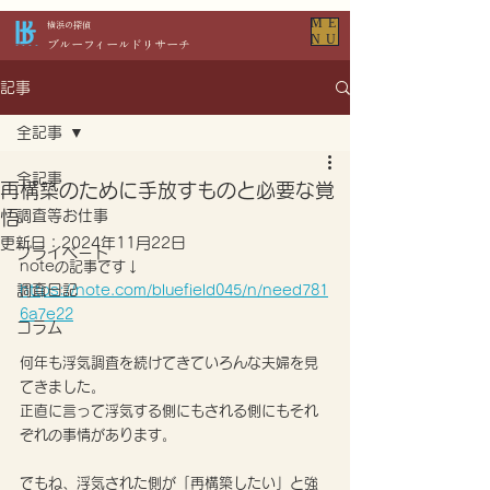
ME
​横浜の探偵
NU
​ブルーフィールドリサーチ
記事
全記事
全記事
再構築のために手放すものと必要な覚
悟
調査等お仕事
更新日：
2024年11月22日
プライベート
noteの記事です↓
調査日記
https://note.com/bluefield045/n/need781
6a7e22
コラム
何年も浮気調査を続けてきていろんな夫婦を見
てきました。
正直に言って浮気する側にもされる側にもそれ
ぞれの事情があります。
でもね、浮気された側が「再構築したい」と強