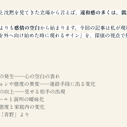
と沈黙を見てきた立場から言えば、
違和感の多くは、偶
よりも
感情の空白
から始まります。今回の記事は私が現
を外へ向け始めた時に現れるサイン」を、探偵の視点で
の発生――心の空白の表れ
ョンや態度の異変――連絡手段に出る変化
の向上――見せる相手の出現
ールと説明の曖昧化
態度と家庭内の変化
「青野」より