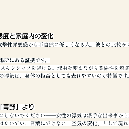
態度と家庭内の変化
 攻撃性
罪悪感から不自然に優しくなる人。彼との比較か
場所にある証拠
です。
絶
スキンシップを避ける。理由を変えながら関係性を遠
の浮気は、
身体の拒否としても表れやすい
のが特徴です
「青野」より
にしないでください――女性の浮気は派手な出来事から
はたいてい、言葉にできない
「空気の変化」
として現れ