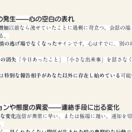
の発生――心の空白の表れ
増加
以前なら流せていたことに過剰に苛立つ。会話の端
る。
情の逃げ場でなくなった
サインです。心はすでに、別の
話の消失
「今日あったこと」「小さな出来事」を話さな
は
特別な報告相手があなた以外に存在し始めている
可能
ョンや態度の異変――連絡手段に出る変化
端な変化
返信が異常に早い、または極端に遅い。通知を
。