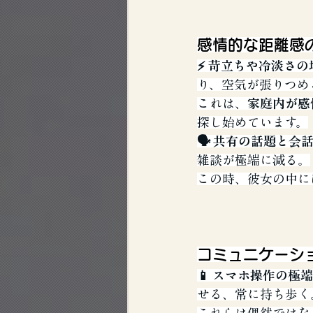
感情的な距離感
⚡️ 苛立ちや冷淡さの
り、空気が張りつめ
これは、
家庭内が感
探し始めています。
🗣️ 共有の話題と会
雑談が極端に減る。
この時、彼女の中に
コミュニケーシ
📱 スマホ操作の極
せる、常に持ち歩く