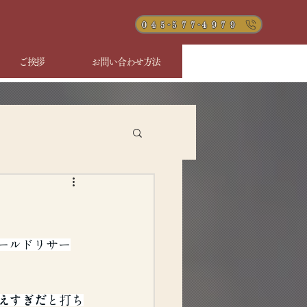
０４５-５７７-４９７９
ご挨拶
お問い合わせ方法
ールドリサー
えすぎだ
と打ち