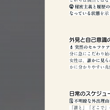
これらは偶然ではな
🤫 秘密主義と履歴
なっている状態
を示
外見と自己意識
💄 突然のセルフケ
分に急にこだわり始
女性は、
誰かに見ら
かに分かりやすい兆
日常のスケジュ
🗓️ 不明瞭な外出理由
「誰と」「どこで」