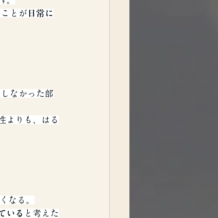
す。
」ことが
日常に
にしなかった部
性よりも、はる
くなる。
ている
と考えた