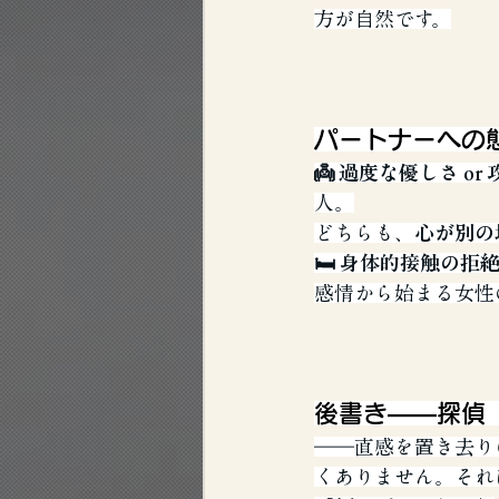
方が自然です。
パートナーへの
👼 過度な優しさ or
人。
どちらも、
心が別の
🛏️ 身体的接触の拒
感情から始まる女性
後書き——探偵
――直感を置き去り
くありません。それ