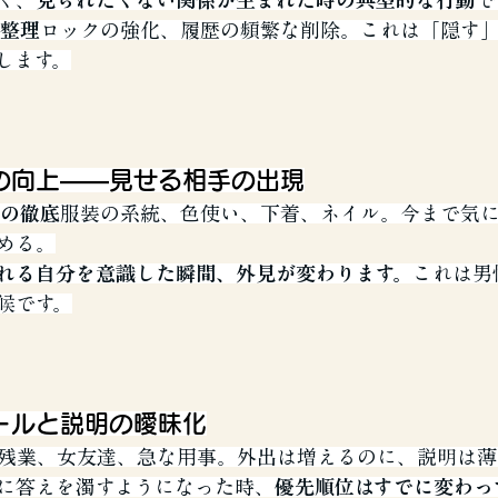
く、
見られたくない関係が生まれた時の典型的な行動
で
の整理
ロックの強化、履歴の頻繁な削除。これは「隠す
します。
の向上――見せる相手の出現
アの徹底
服装の系統、色使い、下着、ネイル。今まで気
める。
れる自分を意識した瞬間、外見が変わります。
これは男
候です。
ールと説明の曖昧化
残業、女友達、急な用事。外出は増えるのに、説明は薄
に答えを濁すようになった時、
優先順位はすでに変わっ