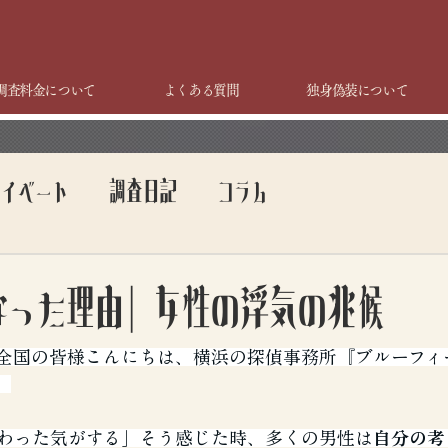
調査料金について
よくある質問
独身偽装について
ライベート
調査日記
コラム
なった理由｜女性の浮気の兆候
全国の皆様こんにちは、横浜の探偵事務所『ブルーフィ
。
わった気がする」そう感じた時、多くの男性は
自分の考