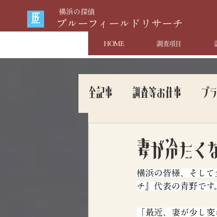
​横浜の探偵
​ブルーフィールドリサーチ
HOME
調査項目
全記事
調査等お仕事
プ
妻が冷たく
横浜の皆様、そして
チ』代表の青野です
「最近、妻が少し変