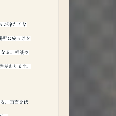
々が冷たくな
場所に安らぎを
くなる。相談や
性があります。
切る、画面を伏