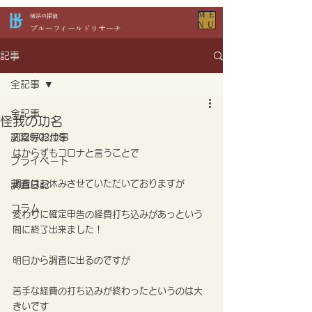
ME
​横浜の探偵
NU
​ブルーフィールドリサーチ
記事
全記事
全記事
怪我の功名
調査等お仕事
2025/02/05
はからずもコロナと言うことで
プライベート
調査はお休みさせていただいておりますが
調査日記
コラム
変わりに確定申告の経費打ち込みがあっという
間に終了出来ました！ 
明日から調査に出るのですが
苦手な経費の打ち込みが終わったというのは大
きいです