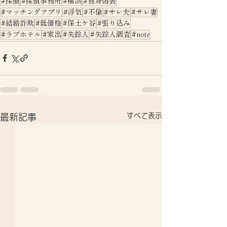
#探偵
#探偵事務所
#横浜
#独身偽装
#マッチングアプリ
#浮気
#不倫
#サレ夫
#サレ妻
#結婚詐欺
#低価格
#保土ケ谷
#張り込み
#ラブホテル
#家出
#失踪人
#失踪人調査
#note
すべて表示
最新記事