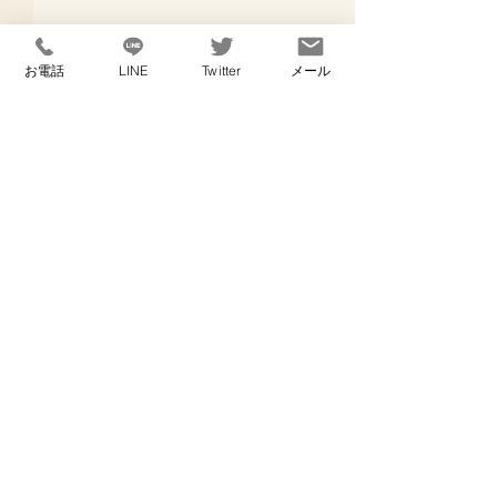
お電話
LINE
Twitter
メール
コメント
メガネの話
コメントを追加…
浮気調査を探偵
る前に準備して
こと
​横浜の探偵事務所 ブルーフィールドリサーチ
面談ルーム：神奈川県横浜市保土ヶ谷区岩井町34 305号室
神奈川県横浜市保土ヶ谷区岩井町363-15
​神奈川県公安委員会 第45140018号