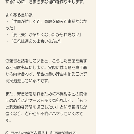
するために、さまざまな理由を作り出します。
よくある言い訳
・「仕事が忙しくて、家庭を顧みる余裕がなか
った」
・「妻（夫）が冷たくなったから仕方ない」
・「これは運命の出会いなんだ」
依頼者と話をしていると、こうした言葉を発す
ると何度も耳にします。実際には問題を真正面
から向き合わず、都合の良い理由を作ることで
現実逃避しているのです。
また、罪悪感を忘れるために不倫相手との関係
にのめり込むケースも多く見られます。「もっ
と刺激的な時間を過ごしたい」という気持ちが
強くなり、どんどん不倫にハマっていくので
す。
② 目の前の快楽を優先し倫理観が薄れる