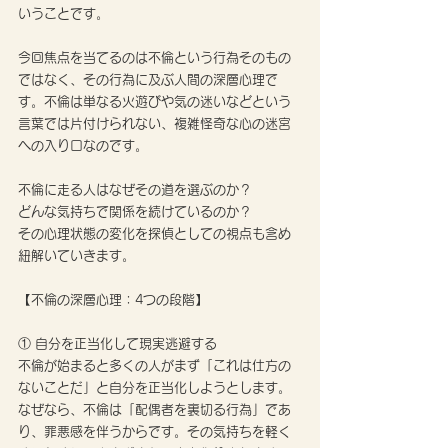
いうことです。
今回焦点を当てるのは不倫という行為そのもの
ではなく、その行為に及ぶ人間の深層心理で
す。不倫は単なる火遊びや気の迷いなどという
言葉では片付けられない、複雑怪奇な心の迷宮
への入り口なのです。
不倫に走る人はなぜその道を選ぶのか？ 
どんな気持ちで関係を続けているのか？ 
その心理状態の変化を探偵としての視点も含め
紐解いていきます。
【不倫の深層心理：4つの段階】
① 自分を正当化して現実逃避する
不倫が始まると多くの人がまず「これは仕方の
ないことだ」と自分を正当化しようとします。
なぜなら、不倫は「配偶者を裏切る行為」であ
り、罪悪感を伴うからです。その気持ちを軽く