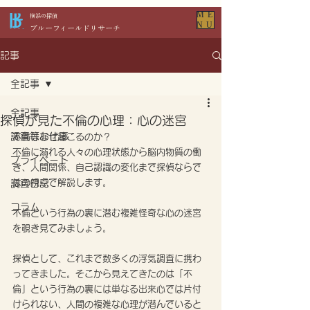
ME
​横浜の探偵
NU
​ブルーフィールドリサーチ
記事
全記事
全記事
探偵が見た不倫の心理：心の迷宮
調査等お仕事
不倫はなぜ起こるのか？
不倫に溺れる人々の心理状態から脳内物質の働
プライベート
き、人間関係、自己認識の変化まで探偵ならで
はの視点で解説します。
調査日記
コラム
不倫という行為の裏に潜む複雑怪奇な心の迷宮
を覗き見てみましょう。
探偵として、これまで数多くの浮気調査に携わ
ってきました。そこから見えてきたのは「不
倫」という行為の裏には単なる出来心では片付
けられない、人間の複雑な心理が潜んでいると