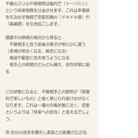
不倫のスリルや背徳感は脳内で「ドーパミン」
という快楽物質を分泌させます。これは幸福感
を生み出す物質で恋愛初期の「ドキドキ感」や
「高揚感」を引き起こします。
調査中の探偵の視点から見ると…
・不倫相手と会う前後の様子が明らかに違う
（表情が明るくなる、饒舌になる）
・服装や髪型に気を使うようになる
・相手との時間がどんどん増え、依存状態に陥
る
この状態になると、不倫相手との関係が「刺激
的で楽しいもの」と強く感じられ抜け出せなく
なります。これは一種の中毒状態に近く、恋愛
というよりは「快楽への依存」と言えるでしょ
う。
④ 自分の欲求を優先し家庭との距離が広がる