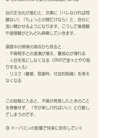
自己正当化が進むと、次第に「バレなければ問
題ない」「ちょっとの間だけなら」と、自分に
言い聞かせるようになります。こうして倫理観
や道徳観がどんどん麻痺していきます。
調査中の探偵の視点から見ると…
・不倫相手との逢瀬が増え、警戒心が薄れる
・人目を気にしなくなる（SNSで堂々とやり取
りする人も）
・リスク（離婚、慰謝料、社会的制裁）を考え
なくなる
この段階に入ると、不倫が発覚したときのこと
を想像せず、「今が楽しければいい」と行動し
てしまうのです。
③ ドーパミンの影響で快楽に依存していく