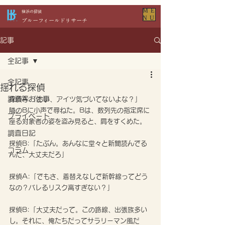
ME
​横浜の探偵
NU
​ブルーフィールドリサーチ
記事
全記事
全記事
揺れる探偵
調査等お仕事
探偵A:「おい、アイツ気づいてないよな？」
隣のBに小声で尋ねた。Bは、数列先の指定席に
プライベート
座る対象者の姿を盗み見ると、肩をすくめた。
調査日記
探偵B:「たぶん。あんなに堂々と新聞読んでる
コラム
んだ、大丈夫だろ」
探偵A:「でもさ、着替えなしで新幹線ってどう
なの？バレるリスク高すぎない？」
探偵B:「大丈夫だって。この路線、出張族多い
し。それに、俺たちだってサラリーマン風だ