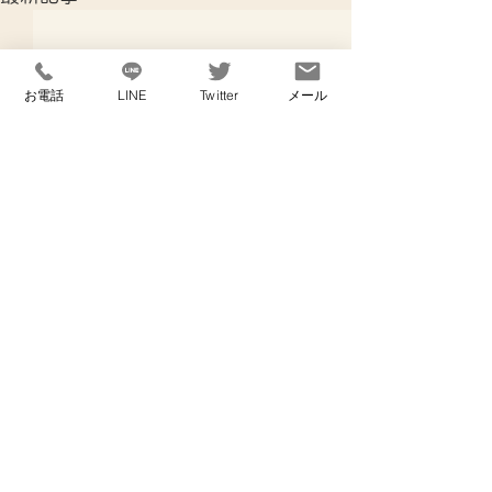
お電話
LINE
Twitter
メール
コメント
出産予定日
寝不足なし！