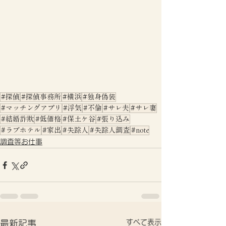
#探偵
#探偵事務所
#横浜
#独身偽装
#マッチングアプリ
#浮気
#不倫
#サレ夫
#サレ妻
#結婚詐欺
#低価格
#保土ケ谷
#張り込み
#ラブホテル
#家出
#失踪人
#失踪人調査
#note
調査等お仕事
すべて表示
最新記事