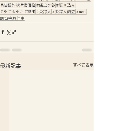
#結婚詐欺
#低価格
#保土ケ谷
#張り込み
#ラブホテル
#家出
#失踪人
#失踪人調査
#note
調査等お仕事
すべて表示
最新記事