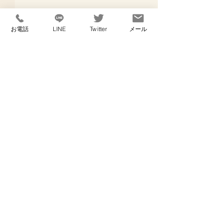
お電話
LINE
Twitter
メール
コメント
出産予定日
寝不足なし！
コメントを追加…
​横浜の探偵事務所 ブルーフィールドリサーチ
面談ルーム：神奈川県横浜市保土ヶ谷区岩井町34 305号室
神奈川県横浜市保土ヶ谷区岩井町363-15
​神奈川県公安委員会 第45140018号
コラム記事 note
探偵の日々ブログ