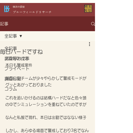
ME
​横浜の探偵
NU
​ブルーフィールドリサーチ
記事
全記事
全記事
毎日ハードですね
調査等お仕事
2025/01/22
本日も警戒案件
プライベート
前日に別チームが少々やらかして警戒モードが
調査日記
グッとあがっておりました
コラム
これを追いかけるのは結構ハードだなと色々頭
の中でシミュレーションを重ねていたのですが
なんと私服で現れ、本日は出勤ではなない様子
しかし、あらゆる場面で警戒しており3名でなん