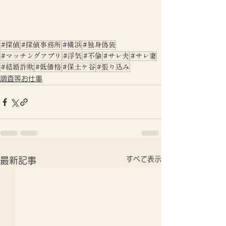
#探偵
#探偵事務所
#横浜
#独身偽装
#マッチングアプリ
#浮気
#不倫
#サレ夫
#サレ妻
#結婚詐欺
#低価格
#保土ケ谷
#張り込み
調査等お仕事
すべて表示
最新記事