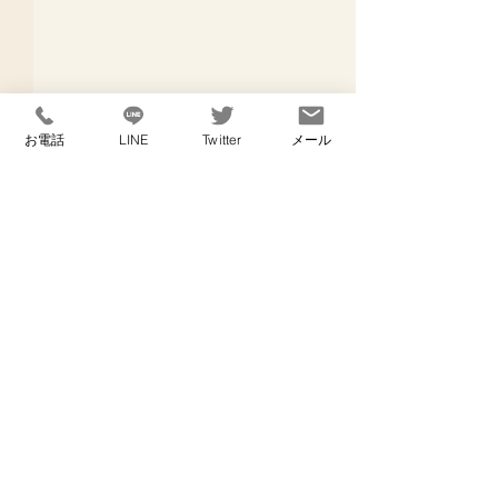
お電話
LINE
Twitter
メール
コメント
出産予定日
寝不足なし！
コメントを追加…