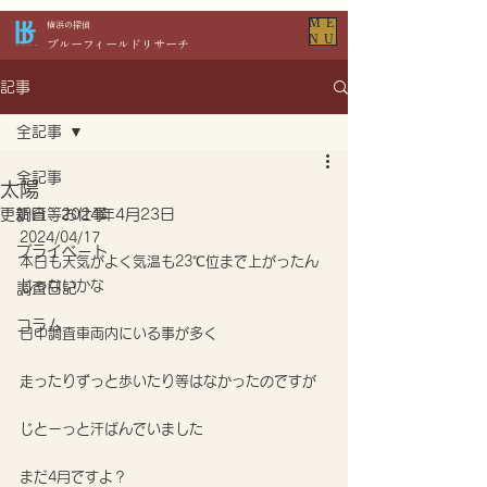
ME
​横浜の探偵
NU
​ブルーフィールドリサーチ
記事
全記事
全記事
太陽
更新日：
調査等お仕事
2024年4月23日
2024/04/17
プライベート
本日も天気がよく気温も23℃位まで上がったん
じゃないかな
調査日記
コラム
日中調査車両内にいる事が多く
走ったりずっと歩いたり等はなかったのですが
じとーっと汗ばんでいました
まだ4月ですよ？