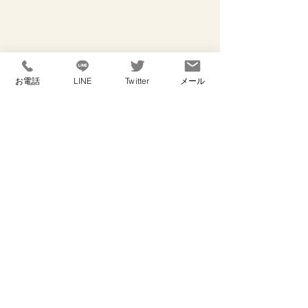
お電話
LINE
Twitter
メール
#探偵
#探偵事務所
#横浜
#独身偽装
#マッチングアプリ
#浮気
#不倫
#サレ夫
#サレ妻
#結婚詐欺
#低価格
#保土ケ谷
#張り込み
#ラブホテル
#家出
#失踪人
#失踪人調査
#note
コラム
すべて表示
最新記事