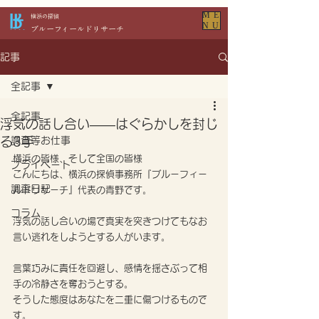
ME
​横浜の探偵
NU
​ブルーフィールドリサーチ
記事
全記事
全記事
浮気の話し合い――はぐらかしを封じ
る3手
調査等お仕事
横浜の皆様、そして全国の皆様
プライベート
こんにちは、横浜の探偵事務所『ブルーフィー
調査日記
ルドリサーチ』代表の青野です。
コラム
浮気の話し合いの場で真実を突きつけてもなお
言い逃れをしようとする人がいます。
言葉巧みに責任を回避し、感情を揺さぶって相
手の冷静さを奪おうとする。
そうした態度はあなたを二重に傷つけるもので
す。