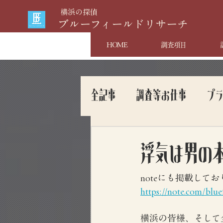
​横浜の探偵
​ブルーフィールドリサーチ
HOME
調査項目
全記事
調査等お仕事
プ
浮気は男の
noteにも掲載して
https://note.com/blu
横浜の皆様、そして