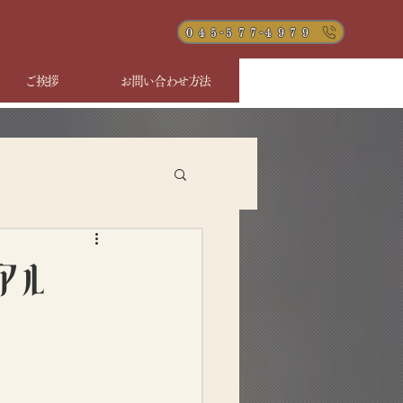
０４５-５７７-４９７９
ご挨拶
お問い合わせ方法
アル