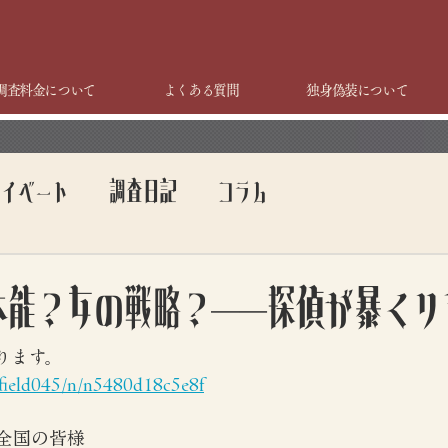
調査料金について
よくある質問
独身偽装について
ライベート
調査日記
コラム
本能？女の戦略？——探偵が暴くリ
おります。
efield045/n/n5480d18c5e8f
全国の皆様