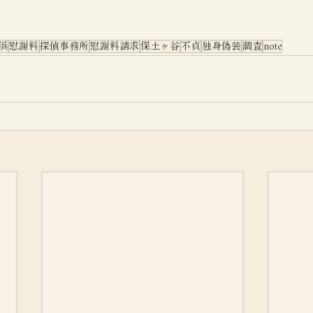
浜
慰謝料
探偵事務所
慰謝料請求
保土ヶ谷
不貞
独身偽装
調査
note