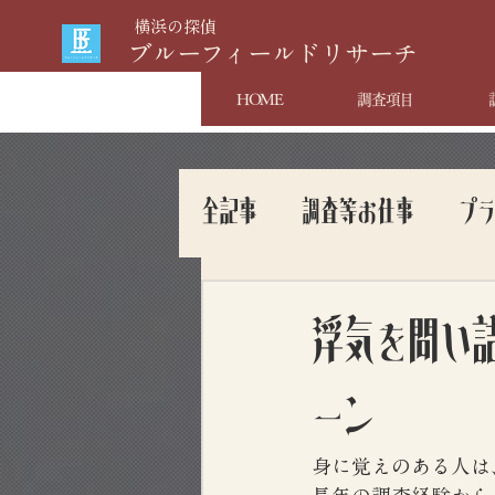
​横浜の探偵
​ブルーフィールドリサーチ
HOME
調査項目
全記事
調査等お仕事
プ
浮気を問い
ーン
身に覚えのある人は