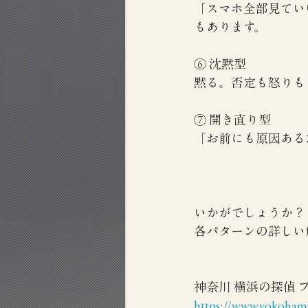
「スマホ全部見てい
もあります。
⑥ 沈黙型
黙る。否定も怒りも
⑦ 開き直り型
「お前にも原因ある
いかがでしょうか？
各パターンの詳しい解
神奈川 横浜の探偵
https://www.yokohama