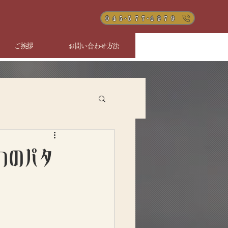
０４５-５７７-４９７９
ご挨拶
お問い合わせ方法
つのパタ