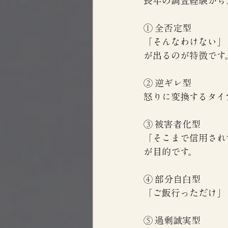
長年の調査経験から
① 全否定型
「そんなわけない」
が出るのが特徴です
② 逆ギレ型
怒りに変換するタイ
③ 被害者化型
「そこまで信用され
が目的です。
④ 部分自白型
「ご飯行っただけ」
⑤ 過剰誠実型