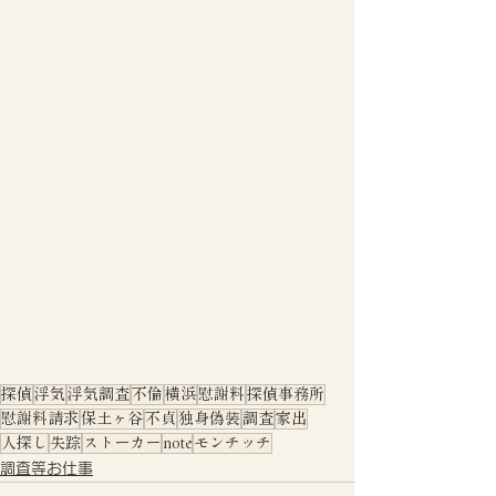
探偵
浮気
浮気調査
不倫
横浜
慰謝料
探偵事務所
慰謝料請求
保土ヶ谷
不貞
独身偽装
調査
家出
人探し
失踪
ストーカー
note
モンチッチ
調査等お仕事