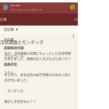
ME
​横浜の探偵
NU
​ブルーフィールドリサーチ
記事
全記事
全記事
浮気調査とモンチッチ
調査等お仕事
2026/06/30
先日、浮気調査の合間にちょっとした空き時間
プライベート
がありまして。現場の近くをぶらぶら歩いてい
たんです。
調査日記
コラム
そしたら、あるお店の前で見覚えのある人形と
目が合いました。
…モンチッチ。
懐かしすぎません？？