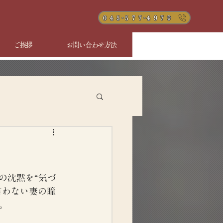
０４５-５７７-４９７９
ご挨拶
お問い合わせ方法
の沈黙を“気づ
言わない妻の瞳
。