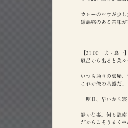
カレーのルウが少し
嫌悪感のある苦味が
【21:00　夫：良一
風呂から出ると菜々
いつも通りの部屋、
これが俺の基盤だ。
「明日、早いから寝
静かな妻。何も詮索
だからこそうまくや