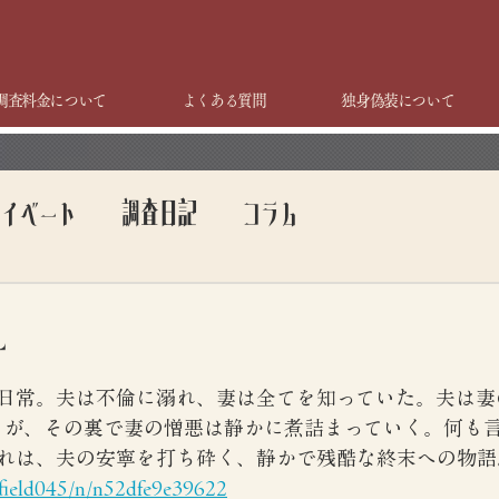
調査料金について
よくある質問
独身偽装について
ライベート
調査日記
コラム
ー
日常。夫は不倫に溺れ、妻は全てを知っていた。夫は妻
るが、その裏で妻の憎悪は静かに煮詰まっていく。何も
れは、夫の安寧を打ち砕く、静かで残酷な終末への物語
efield045/n/n52dfe9e39622