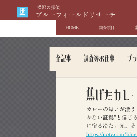
​横浜の探偵
​ブルーフィールドリサーチ
HOME
調査項目
全記事
調査等お仕事
プ
焦げたカレ
カレーの匂いが漂う
かない証拠”と信じ
に宿る冷たい光。そ
https://note.com/blu