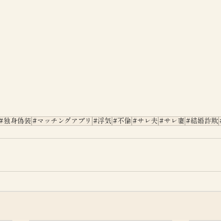
#独身偽装
#マッチングアプリ
#浮気
#不倫
#サレ夫
#サレ妻
#結婚詐欺