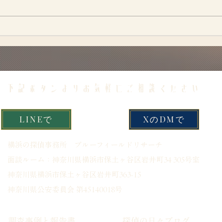
​下記ボタンよりお気軽にご相談ください
LINEで
XのDMで
​横浜の探偵事務所 ブルーフィールドリサーチ
面談ルーム：神奈川県横浜市保土ヶ谷区岩井町34 305号室
神奈川県横浜市保土ヶ谷区岩井町363-15
​神奈川県公安委員会 第45140018号
調査事例と報告書
探偵の日々ブログ