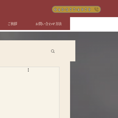
０４５-５７７-４９７９
ご挨拶
お問い合わせ方法