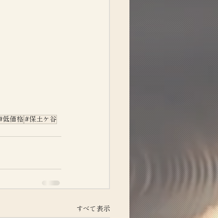
#低価格
#保土ケ谷
すべて表示