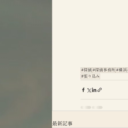
#探偵
#探偵事務所
#横浜
#張り込み
最新記事