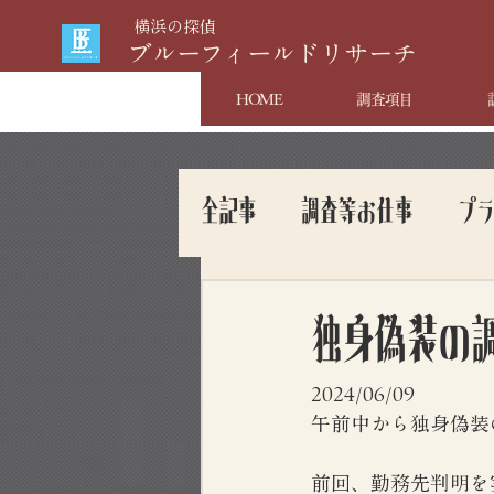
​横浜の探偵
​ブルーフィールドリサーチ
HOME
調査項目
全記事
調査等お仕事
プ
独身偽装の
2024/06/09
午前中から独身偽装
前回、勤務先判明を