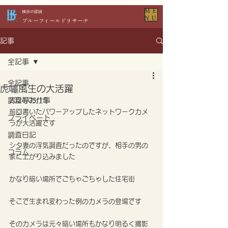
ME
​横浜の探偵
NU
​ブルーフィールドリサーチ
記事
全記事
全記事
虎嘯風生の大活躍
調査等お仕事
2024/05/15
前回書いたパワーアップしたネットワークカメ
プライベート
ラが大活躍です
調査日記
シタ妻の浮気調査だったのですが、相手の男の
コラム
家に上がり込みました
かなり暗い場所でごちゃごちゃした住宅街
そこで生まれ変わった例のカメラの登場です
そのカメラは元々暗い場所もかなり明るく撮影