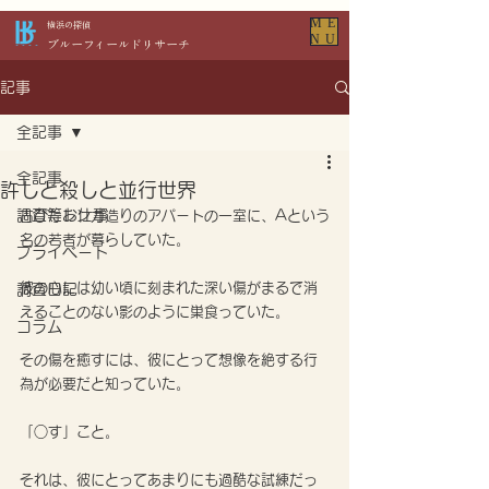
ME
​横浜の探偵
NU
​ブルーフィールドリサーチ
記事
全記事
全記事
許しと殺しと並行世界
調査等お仕事
古びたレンガ造りのアパートの一室に、Aという
名の若者が暮らしていた。
プライベート
彼の心には幼い頃に刻まれた深い傷がまるで消
調査日記
えることのない影のように巣食っていた。
コラム
その傷を癒すには、彼にとって想像を絶する行
為が必要だと知っていた。
「○す」こと。
それは、彼にとってあまりにも過酷な試練だっ