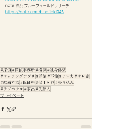
note 横浜 ブルーフィールドリサーチ 
https://note.com/bluefield045
#探偵
#探偵事務所
#横浜
#独身偽装
#マッチングアプリ
#浮気
#不倫
#サレ夫
#サレ妻
#結婚詐欺
#低価格
#保土ケ谷
#張り込み
#ラブホテル
#家出
#失踪人
プライベート