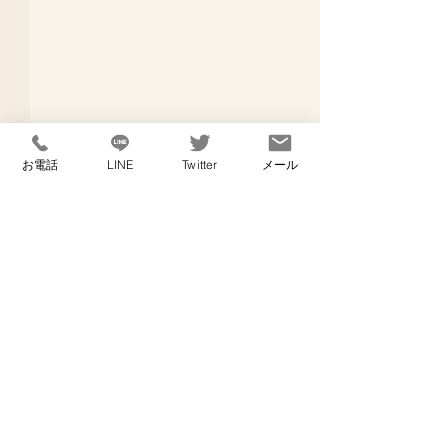
お電話
LINE
Twitter
メール
コメント
メガネの話
退院の日に
コメントを追加…