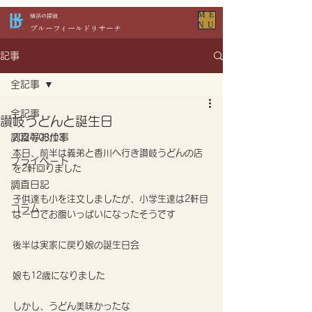
ME
​横浜の探偵
NU
​ブルーフィールドリサーチ
記事
全記事
全記事
讃岐うどんと誕生日
調査等お仕事
2024/08/03
本日、前半は義弟と香川へ行き讃岐うどんの店
プライベート
を2軒回りました
調査日記
子供達も小を注文しましたが、小学生達は2軒目
コラム
は一口でお腹いっぱいになったそうです
後半は実家に戻り娘の誕生日会
娘も12歳になりました
しかし、うどん美味かったな