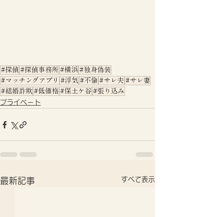
#探偵
#探偵事務所
#横浜
#独身偽装
#マッチングアプリ
#浮気
#不倫
#サレ夫
#サレ妻
#結婚詐欺
#低価格
#保土ケ谷
#張り込み
プライベート
すべて表示
最新記事