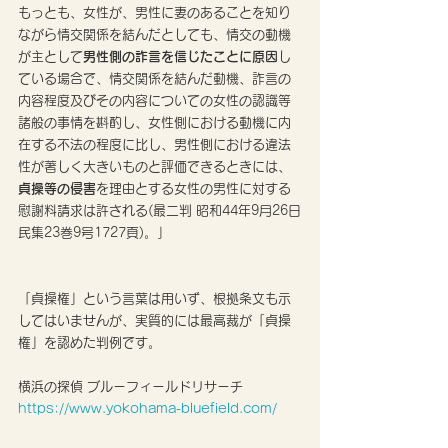
もっとも、女性が、男性に妻のあることを知り
ながら情交関係を結んだとしても、情交の動機
が主として
男性側の詐言を信じたことに原因
し
ている場合で、情交関係を結んだ動機、詐言の
内容程度及びその内容についての女性の認識等
諸般の事情を斟酌し、女性側における動機に内
在する不法の程度に比し、男性側における違法
性が著しく大きいものと評価できるときには、
貞操等の侵害
を理由とする女性の男性に対する
慰謝料請求は許される(最二判 昭和44年9月26日
民集23巻9号1727頁)。」
「貞操権」という言葉は用いず、根拠条文も示
してはいませんが、実質的には最高裁が「貞操
権」を認めた判例です。
横浜の探偵 ブルーフィールドリサーチ
https://www.yokohama-bluefield.com/