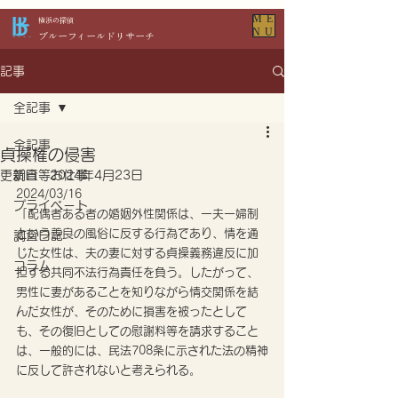
ME
​横浜の探偵
NU
​ブルーフィールドリサーチ
記事
全記事
全記事
貞操権の侵害
更新日：
調査等お仕事
2024年4月23日
2024/03/16
プライベート
「配偶者ある者の婚姻外性関係は、一夫一婦制
という善良の風俗に反する行為であり、情を通
調査日記
じた女性は、夫の妻に対する貞操義務違反に加
コラム
担する共同不法行為責任を負う。したがって、
男性に妻があることを知りながら情交関係を結
んだ女性が、そのために損害を被ったとして
も、その復旧としての慰謝料等を請求すること
は、一般的には、民法708条に示された法の精神
に反して許されないと考えられる。