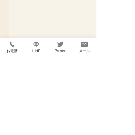
お電話
LINE
Twitter
メール
コメント
メガネの話
退院の日に
コメントを追加…