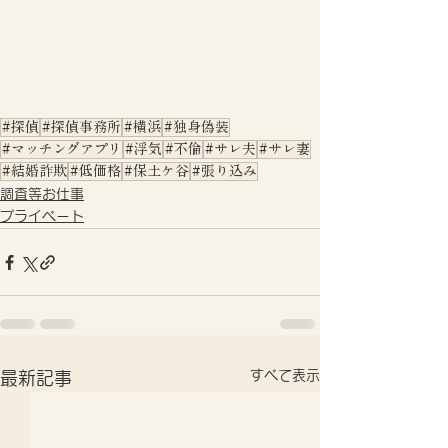
#探偵
#探偵事務所
#横浜
#独身偽装
#マッチングアプリ
#浮気
#不倫
#サレ夫
#サレ妻
#結婚詐欺
#低価格
#保土ケ谷
#張り込み
調査等お仕事
プライベート
すべて表示
最新記事