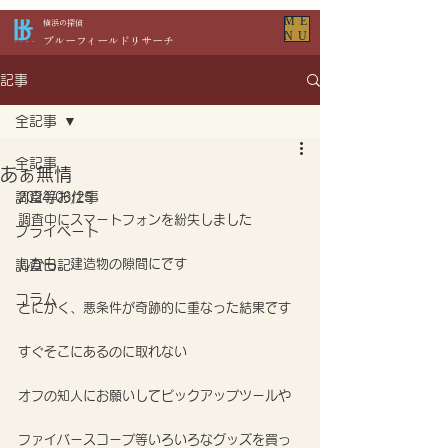
ME
​横浜の探偵
NU
​ブルーフィールドリサーチ
記事
全記事
全記事
あぁ無情
調査等お仕事
2024/06/25
調査中にスマートフォンを紛失しました
プライベート
しかも、建造物の隙間にです
調査日記
コラム
とにかく、悪条件が奇跡的に重なった結果です
すぐそこにあるのに取れない
オフの知人にお願いしてピックアップツールや
ファイバースコープ等いろいろなグッズを買っ