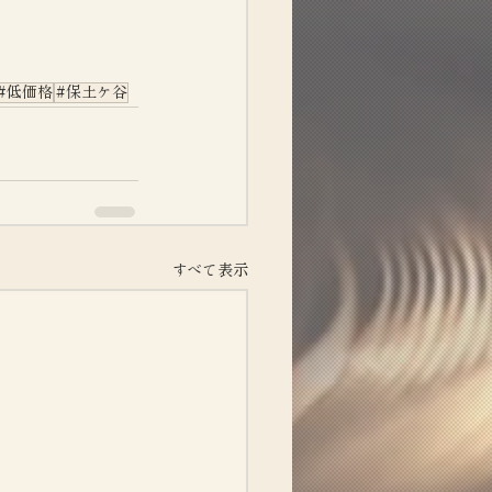
#低価格
#保土ケ谷
すべて表示