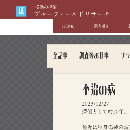
​横浜の探偵
​ブルーフィールドリサーチ
HOME
調査項目
全記事
調査等お仕事
プ
不治の病
2023/12/27
探偵として約20年。
最近は独身偽装の調