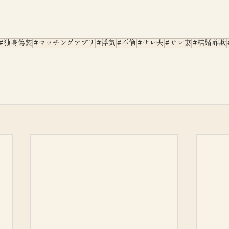
#独身偽装
#マッチングアプリ
#浮気
#不倫
#サレ夫
#サレ妻
#結婚詐欺