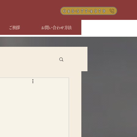
０４５-５７７-４９７９
ご挨拶
お問い合わせ方法