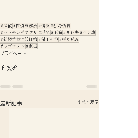
#探偵
#探偵事務所
#横浜
#独身偽装
#マッチングアプリ
#浮気
#不倫
#サレ夫
#サレ妻
#結婚詐欺
#低価格
#保土ケ谷
#張り込み
#ラブホテル
#家出
プライベート
すべて表示
最新記事