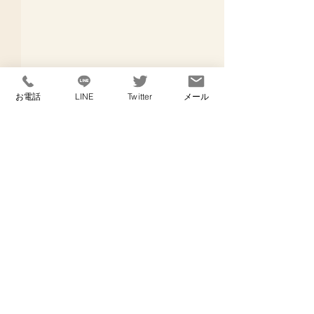
お電話
LINE
Twitter
メール
コメント
メガネの話
退院の日に
コメントを追加…