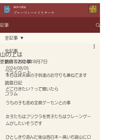
ME
​横浜の探偵
NU
​ブルーフィールドリサーチ
記事
全記事
全記事
山の上は
更新日：
調査等お仕事
2024年8月7日
2024/08/05
プライベート
本日は妹夫婦の子供達のお守りも兼ねてます
調査日記
どこ行きたい？って聞いたら
コラム
うちの子も含め全員ゲーセンとの事
女子たちはプリクラを男子たちはクレーンゲー
ムがしたいそうです
ひとしきり遊んだ後は西日本一高い石鎚山にロ