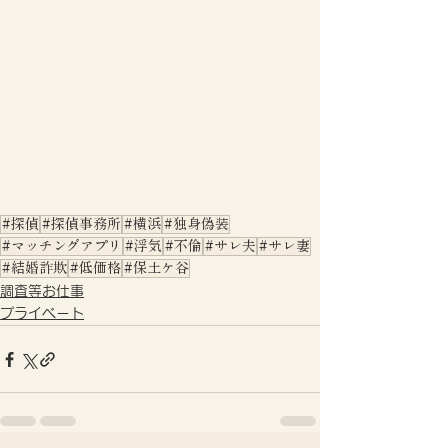
#探偵
#探偵事務所
#横浜
#独身偽装
#マッチングアプリ
#浮気
#不倫
#サレ夫
#サレ妻
#結婚詐欺
#低価格
#保土ケ谷
調査等お仕事
プライベート