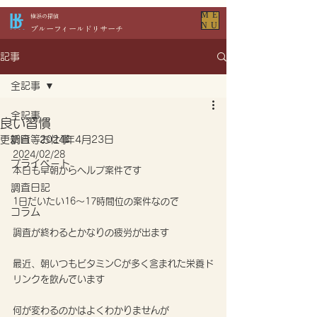
ME
​横浜の探偵
NU
​ブルーフィールドリサーチ
記事
全記事
全記事
良い習慣
更新日：
調査等お仕事
2024年4月23日
2024/02/28
プライベート
本日も早朝からヘルプ案件です
調査日記
1日だいたい16〜17時間位の案件なので
コラム
調査が終わるとかなりの疲労が出ます
最近、朝いつもビタミンCが多く含まれた栄養ド
リンクを飲んでいます
何が変わるのかはよくわかりませんが