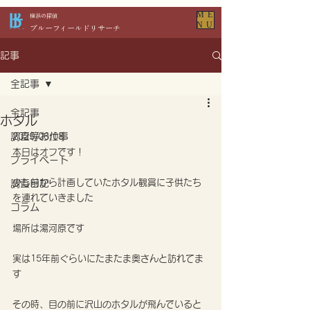
ME
​横浜の探偵
NU
​ブルーフィールドリサーチ
記事
全記事
全記事
ホタル
調査等お仕事
2025/06/08
本日はオフです！
プライベート
少し前から計画していたホタル観賞に子供たち
調査日記
を連れていきました
コラム
場所は湯河原です
実は15年前ぐらいにたまたま奥さんと訪れてま
す
その時、目の前に沢山のホタルが飛んでいると