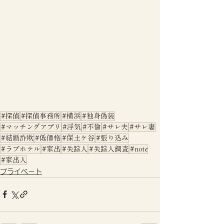
#探偵
#探偵事務所
#横浜
#独身偽装
#マッチングアプリ
#浮気
#不倫
#サレ夫
#サレ妻
#結婚詐欺
#低価格
#保土ケ谷
#張り込み
#ラブホテル
#家出
#失踪人
#失踪人調査
#note
#家出人
プライベート