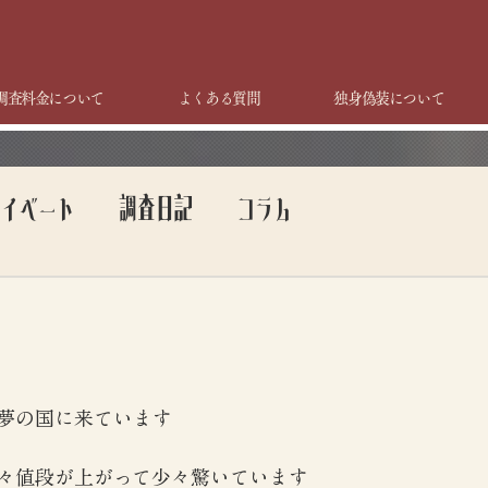
調査料金について
よくある質問
独身偽装について
ライベート
調査日記
コラム
夢の国に来ています
々値段が上がって少々驚いています