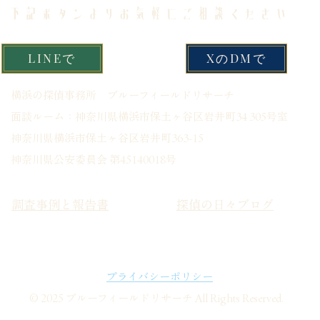
​下記ボタンよりお気軽にご相談ください
LINEで
XのDMで
​横浜の探偵事務所 ブルーフィールドリサーチ
面談ルーム：神奈川県横浜市保土ヶ谷区岩井町34 305号室
神奈川県横浜市保土ヶ谷区岩井町363-15
​神奈川県公安委員会 第45140018号
調査事例と報告書
探偵の日々ブログ
プライバシーポリシー
© 2025 ブルーフィールドリサーチ All Rights Reserved.