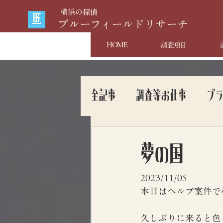
​横浜の探偵
​ブルーフィールドリサーチ
HOME
調査項目
全記事
調査等お仕事
プ
夢の国
2023/11/05
本日はヘルプ案件で
久しぶりに来ると色