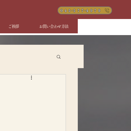
０４５-５７７-４９７９
ご挨拶
お問い合わせ方法