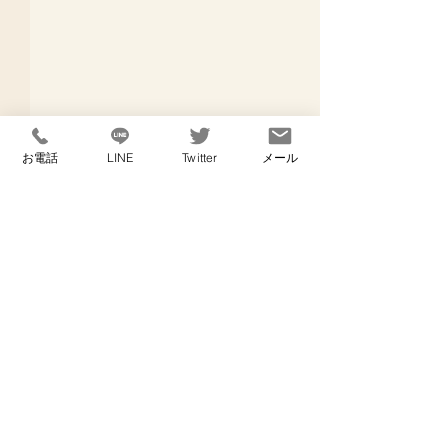
お電話
LINE
Twitter
メール
コメント
出産予定日
寝不足なし！
コメントを追加…