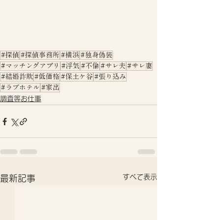
#探偵
#探偵事務所
#横浜
#独身偽装
#マッチングアプリ
#浮気
#不倫
#サレ夫
#サレ妻
#結婚詐欺
#低価格
#保土ケ谷
#張り込み
#ラブホテル
#家出
調査等お仕事
すべて表示
最新記事