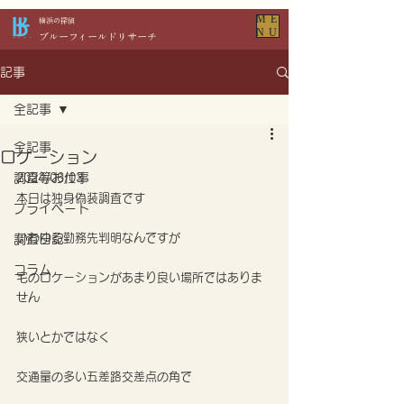
ME
​横浜の探偵
NU
​ブルーフィールドリサーチ
記事
全記事
全記事
ロケーション
調査等お仕事
2024/06/03
本日は独身偽装調査です
プライベート
いわゆる勤務先判明なんですが
調査日記
コラム
宅のロケーションがあまり良い場所ではありま
せん
狭いとかではなく
交通量の多い五差路交差点の角で