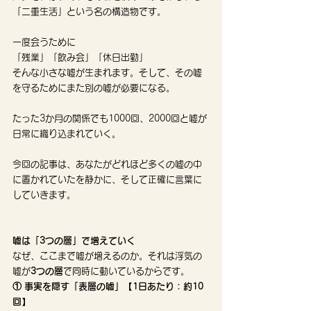
「二重生活」という名の構造物です。
一度会うために
「残業」「飲み会」「休日出勤」
そんな小さな嘘が生まれます。そして、その嘘
を守るためにまた別の嘘が必要になる。
たった3か月の関係でも1000回、2000回と嘘が
日常に織り込まれていく。
今回の記事は、あなたがどれほど多くの嘘の中
に置かれていたを静かに、そして正確に言葉に
していきます。
嘘は「3つの層」で増えていく
なぜ、ここまで嘘が増えるのか。それは浮気の
嘘が
3つの層
で同時に動いているからです。
① 事実を隠す「表層の嘘」【1日あたり：約10
回】