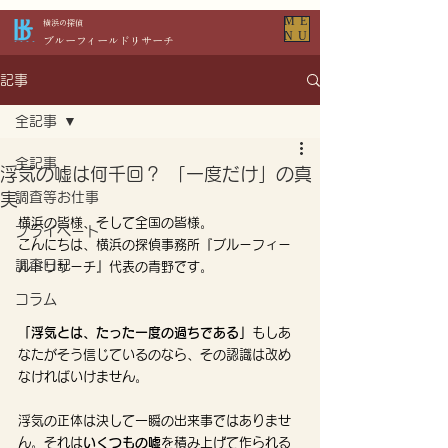
ME
​横浜の探偵
NU
​ブルーフィールドリサーチ
記事
全記事
全記事
浮気の嘘は何千回？ 「一度だけ」の真
実
調査等お仕事
​横浜の皆様、そして全国の皆様。
プライベート
こんにちは、横浜の探偵事務所『ブルーフィー
調査日記
ルドリサーチ』代表の青野です。
コラム
「浮気とは、たった一度の過ちである」
もしあ
なたがそう信じているのなら、その認識は改め
なければいけません。
浮気の正体は決して一瞬の出来事ではありませ
ん。それは
いくつもの嘘
を積み上げて作られる