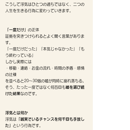
こうして浮気はひとつの過ちではなく、二つの
人生を生きる行為に変わっていきます。
「一度だけ」
の正体
証拠を突きつけられるとよく聞く言葉がありま
す。
「一度だけだった」「本気じゃなかった」「も
う終わっている」
しかし実際には
・移動・連絡・お金の流れ・時間の矛盾・感情
の辻褄
を並べると20〜30個の嘘が同時に崩れ落ちる。
そう、たった一度ではなく何百回も
嘘を選び続
けた結果
なのです。
浮気とは何か
浮気は
「誠実でいるチャンスを何千回も手放し
た」
という行為です。